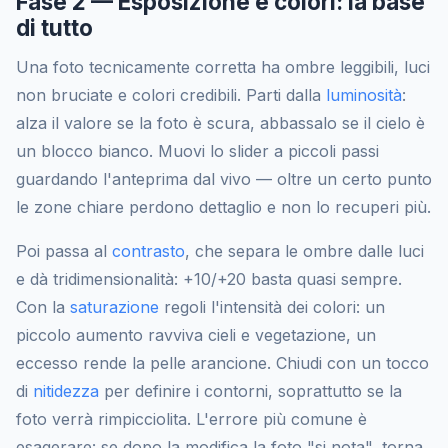
Fase 2 — Esposizione e colori: la base
di tutto
Una foto tecnicamente corretta ha ombre leggibili, luci
non bruciate e colori credibili. Parti dalla
luminosità
:
alza il valore se la foto è scura, abbassalo se il cielo è
un blocco bianco. Muovi lo slider a piccoli passi
guardando l'anteprima dal vivo — oltre un certo punto
le zone chiare perdono dettaglio e non lo recuperi più.
Poi passa al
contrasto
, che separa le ombre dalle luci
e dà tridimensionalità: +10/+20 basta quasi sempre.
Con la
saturazione
regoli l'intensità dei colori: un
piccolo aumento ravviva cieli e vegetazione, un
eccesso rende la pelle arancione. Chiudi con un tocco
di
nitidezza
per definire i contorni, soprattutto se la
foto verrà rimpicciolita. L'errore più comune è
esagerare: se dopo la modifica la foto "si nota", torna